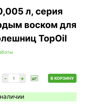
,005 л, серия
рдым воском для
олешниц TopOil
работы
-
+
шт
В КОРЗИНУ
 наличии