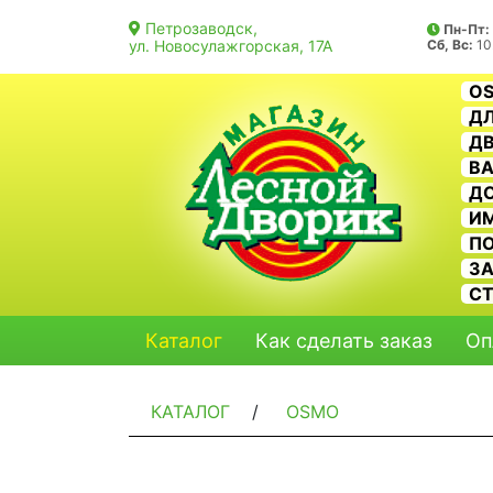
Петрозаводск,
Пн-Пт:
ул. Новосулажгорская, 17А
Сб, Вс:
10
O
ДЛ
ДВ
В
Д
И
П
З
С
Каталог
Как сделать заказ
Оп
КАТАЛОГ
/
OSMO