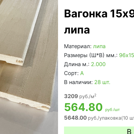
Вагонка 15x
липа
Материал:
липа
Размеры (Ш*В) мм.:
96х15
Длина м.:
2.000
Сорт:
А
В наличии:
28 шт.
2
3209
руб./м
564.80
руб./шт
5648.00
руб./упаковка(10 шт
В