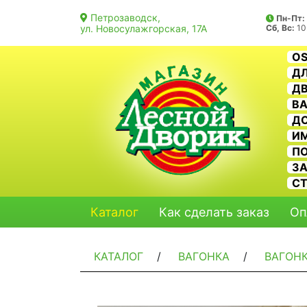
Петрозаводск,
Пн-Пт:
ул. Новосулажгорская, 17А
Сб, Вс:
10
O
ДЛ
ДВ
В
Д
И
П
З
С
Каталог
Как сделать заказ
Оп
КАТАЛОГ
/
ВАГОНКА
/
ВАГОН