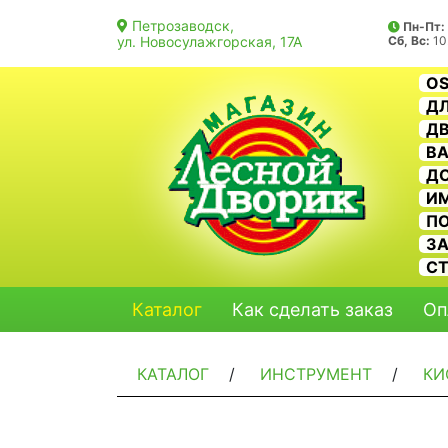
Петрозаводск,
Пн-Пт:
ул. Новосулажгорская, 17А
Сб, Вс:
10
O
ДЛ
ДВ
В
Д
И
П
З
С
Каталог
Как сделать заказ
Оп
КАТАЛОГ
/
ИНСТРУМЕНТ
/
КИ