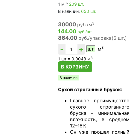
3
1 м
:
209 шт.
В наличии:
650 шт.
3
30000
руб./м
144.00
руб./шт
864.00
руб./упаковка(6 шт.)
-
+
3
шт
м
3
1
шт =
0.0048
м
В КОРЗИНУ
В наличии
Сухой строганный брусок:
Главное преимущество
сухого строганного
бруска – минимальная
влажность, в среднем
12–18%.
Он уже прошел полный