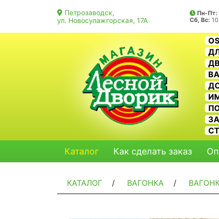
Петрозаводск,
Пн-Пт:
ул. Новосулажгорская, 17А
Сб, Вс:
10
O
ДЛ
ДВ
В
Д
И
П
З
С
Каталог
Как сделать заказ
Оп
КАТАЛОГ
/
ВАГОНКА
/
ВАГОНК