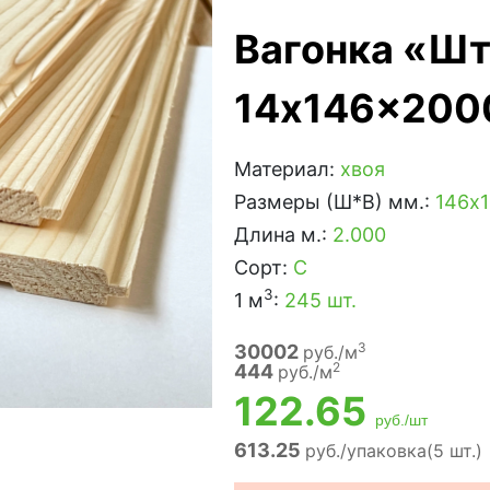
Вагонка «Ш
14x146x2000
Материал:
хвоя
Размеры (Ш*В) мм.:
146х1
Длина м.:
2.000
Сорт:
С
3
1 м
:
245 шт.
3
30002
руб./м
2
444
руб./м
122.65
руб./шт
613.25
руб./упаковка(5 шт.)